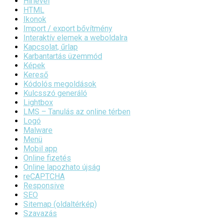
Hírlevél
HTML
Ikonok
Import / export bővítmény
Interaktív elemek a weboldalra
Kapcsolat, űrlap
Karbantartás üzemmód
Képek
Kereső
Kódolós megoldások
Kulcsszó generáló
Lightbox
LMS – Tanulás az online térben
Logó
Malware
Menü
Mobil app
Online fizetés
Online lapozhato újság
reCAPTCHA
Responsive
SEO
Sitemap (oldaltérkép)
Szavazás