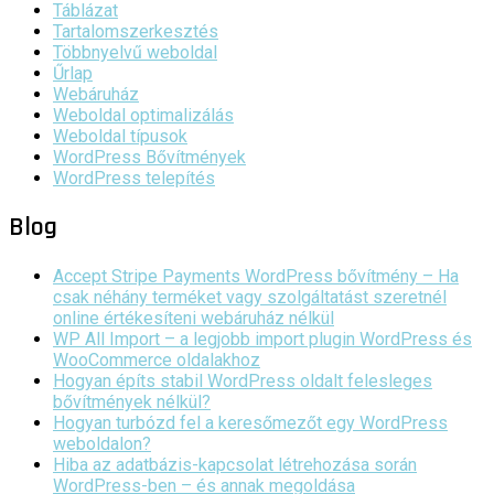
Táblázat
Tartalomszerkesztés
Többnyelvű weboldal
Űrlap
Webáruház
Weboldal optimalizálás
Weboldal típusok
WordPress Bővítmények
WordPress telepítés
Blog
Accept Stripe Payments WordPress bővítmény – Ha
csak néhány terméket vagy szolgáltatást szeretnél
online értékesíteni webáruház nélkül
WP All Import – a legjobb import plugin WordPress és
WooCommerce oldalakhoz
Hogyan építs stabil WordPress oldalt felesleges
bővítmények nélkül?
Hogyan turbózd fel a keresőmezőt egy WordPress
weboldalon?
Hiba az adatbázis-kapcsolat létrehozása során
WordPress-ben – és annak megoldása