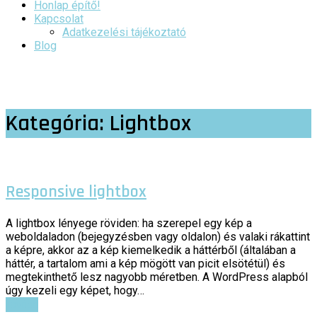
Honlap építő!
Kapcsolat
Adatkezelési tájékoztató
Blog
Kategória:
Lightbox
Responsive lightbox
A lightbox lényege röviden: ha szerepel egy kép a
weboldaladon (bejegyzésben vagy oldalon) és valaki rákattint
a képre, akkor az a kép kiemelkedik a háttérből (általában a
háttér, a tartalom ami a kép mögött van picit elsötétül) és
megtekinthető lesz nagyobb méretben. A WordPress alapból
úgy kezeli egy képet, hogy…
Tovább