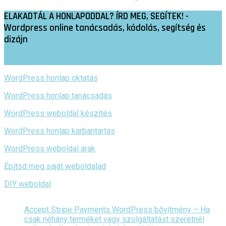
ELAKADTÁL A HONLAPODDAL? ÍRD MEG, SEGÍTEK! -
Wordpress online tanácsadás, kódolás, segítség és
dizájn
SEGÍTSÉGET KÉREK
WordPress honlap oktatás
WordPress honlap tanácsadás
WordPress weboldal készítés
WordPress honlap karbantartás
WordPress weboldal árak
Építsd meg saját weboldalad
DIY weboldal
Accept Stripe Payments WordPress bővítmény – Ha
csak néhány terméket vagy szolgáltatást szeretnél