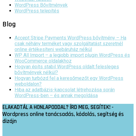
WordPress Bővítmények
WordPress telepítés
Blog
Accept Stripe Payments WordPress bővítmény – Ha
csak néhány terméket vagy szolgáltatást szeretnél
online értékesíteni webáruház nélkül
WP All Import – a legjobb import plugin WordPress és
WooCommerce oldalakhoz
Hogyan építs stabil WordPress oldalt felesleges
bővítmények nélkül?
Hogyan turbózd fel a keresőmezőt egy WordPress
weboldalon?
Hiba az adatbázis-kapcsolat létrehozása során
WordPress-ben – és annak megoldása
ELAKADTÁL A HONLAPODDAL? ÍRD MEG, SEGÍTEK! -
Wordpress online tanácsadás, kódolás, segítség és
dizájn
SEGÍTSÉGET KÉREK