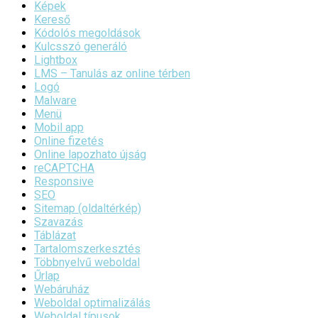
Képek
Kereső
Kódolós megoldások
Kulcsszó generáló
Lightbox
LMS – Tanulás az online térben
Logó
Malware
Menü
Mobil app
Online fizetés
Online lapozhato újság
reCAPTCHA
Responsive
SEO
Sitemap (oldaltérkép)
Szavazás
Táblázat
Tartalomszerkesztés
Többnyelvű weboldal
Űrlap
Webáruház
Weboldal optimalizálás
Weboldal típusok