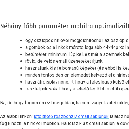
Néhány főbb paraméter mobilra optimalizált 
egy oszlopos hírlevél megjelenítésnél, az oszlop
a gombok és a linkek mérete legalább 44x44pixel 
betűméret: minimum 13pixel, ez már a szemnek ke
rövid, de velős email üzeneteket írjunk
használjunk kis felbontású képeket (és ebből is kev
minden fontos design elemedet helyezd el a hírlev
használj display:none; -t, hogy a felesleges külső e
teszteljünk sokat, hogy a lehető legtöbb mobil ope
Na, de hogy fogom én ezt megoldani, ha nem vagyok sitebuilder
Az alábbi linken:
letölthető reszponzív email sablonok
találsz né
fog kinézni a hírlevél mobilon. Ha tetszik az email sablon, a do