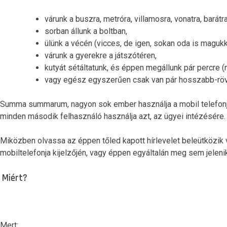
várunk a buszra, metróra, villamosra, vonatra, barátr
sorban állunk a boltban,
ülünk a vécén (vicces, de igen, sokan oda is magukk
várunk a gyerekre a játszótéren,
kutyát sétáltatunk, és éppen megállunk pár percre
vagy egész egyszerűen csak van pár hosszabb-rö
Summa summarum, nagyon sok ember használja a mobil telefonját
minden második felhasználó használja azt, az ügyei intézésére.
Miközben olvassa az éppen tőled kapott hírlevelet beleütközik 
mobiltelefonja kijelzőjén, vagy éppen egyáltalán meg sem jelenik 
Miért?
Mert: