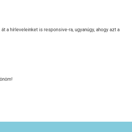
 át a hírleveleinket is responsive-ra, ugyanúgy, ahogy azt a
zönöm!