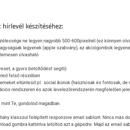
hírlevél készítéséhez:
 szélessége ne legyen nagyobb 500-600pixelnél (ez könnyen olv
nagyságúak legyenek (apple szabvány), az akciógombok legyenek
llemesen olvasható
eset, a gyors betöltődést segíti)
eled felső részében
lemeket eltüntesd pl.: social ikonok (hasznosak és fontosak, de 
rációs rendszeren és azok levelezőrendszerén megfelelően jelen
, mint Te, gondolod magadban.
hány klasszul felépített responsive email sablont. Nincs más dol
wnload gombra kattintva letöltöd azt a gépedre. Majd az email sa