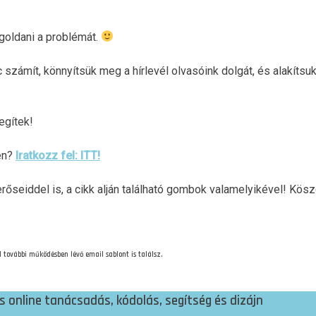
oldani a problémát.
 számít, könnyítsük meg a hírlevél olvasóink dolgát, és alakítsuk
egítek!
en?
Iratkozz fel: ITT!
őseiddel is, a cikk alján található gombok valamelyikével! Kös
 további működésben lévő email sablont is találsz.
online tanácsadás, kódolás, segítség és dizájn