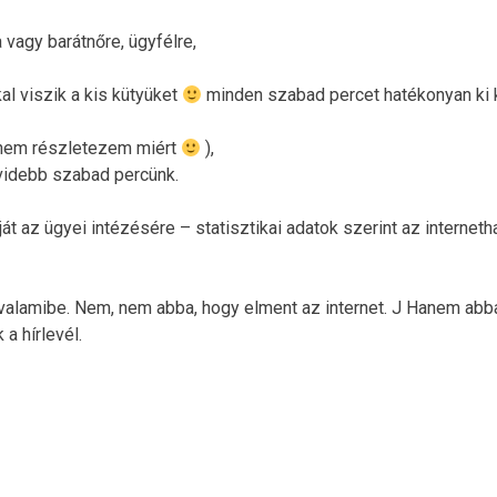
a vagy barátnőre, ügyfélre,
al viszik a kis kütyüket
minden szabad percet hatékonyan ki 
 (nem részletezem miért
),
videbb szabad percünk.
 az ügyei intézésére – statisztikai adatok szerint az internet
valamibe. Nem, nem abba, hogy elment az internet. J Hanem abba
a hírlevél.