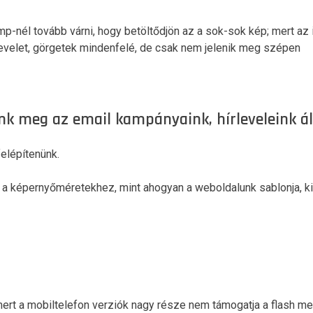
mp-nél tovább várni, hogy betöltődjön az a sok-sok kép; mert az
 levelet, görgetek mindenfelé, de csak nem jelenik meg szépen
nk meg az email kampányaink, hírleveleink ál
felépítenünk.
a képernyőméretekhez, mint ahogyan a weboldalunk sablonja, ki
mert a mobiltelefon verziók nagy része nem támogatja a flash megj