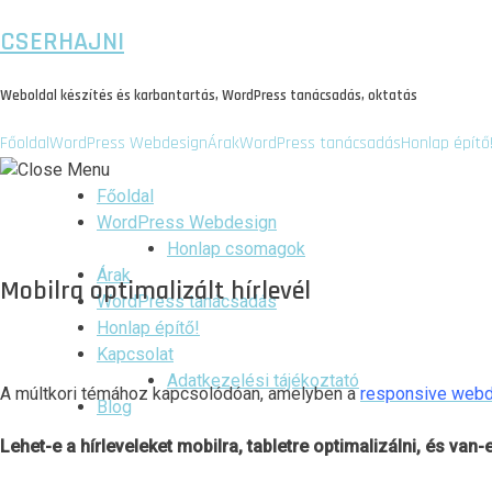
CSERHAJNI
Weboldal készítés és karbantartás, WordPress tanácsadás, oktatás
Főoldal
WordPress Webdesign
Árak
WordPress tanácsadás
Honlap építő
Főoldal
WordPress Webdesign
Honlap csomagok
Árak
Mobilra optimalizált hírlevél
WordPress tanácsadás
Honlap építő!
Kapcsolat
Adatkezelési tájékoztató
A múltkori témához kapcsolódóan, amelyben a
responsive webd
Blog
Lehet-e a hírleveleket mobilra, tabletre optimalizálni, és van