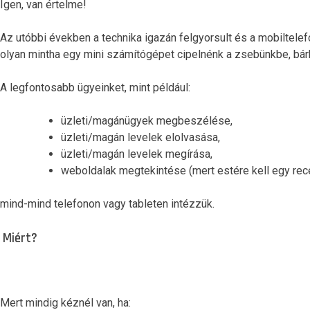
Igen, van értelme!
Az utóbbi években a technika igazán felgyorsult és a mobiltele
olyan mintha egy mini számítógépet cipelnénk a zsebünkbe, bár
A legfontosabb ügyeinket, mint például:
üzleti/magánügyek megbeszélése,
üzleti/magán levelek elolvasása,
üzleti/magán levelek megírása,
weboldalak megtekintése (mert estére kell egy rece
mind-mind telefonon vagy tableten intézzük.
Miért?
Mert mindig kéznél van, ha: