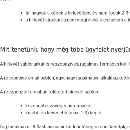
túl nagyok a képek a hírlevélben, és nem fogok 2-3
a hírlevél struktúrája nem megfelelő; kicsinyítem a
Mit tehetünk, hogy még több ügyfelet nyerjü
A hírlevél sablonunkat is reszponzívan, rugalmas formában kell 
A responsive email sablon, ugyanúgy rugalmasan alkalmazkodik 
A reszponzív formában felépített hírlevél sablon:
kevesebb szöveges információt,
kisebb és kevesebb (max. 1-3) képet,
fog tartalmazni. A flash animációkat lehetőség szerint kerüljük, 