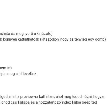
asható és megnyerő a kinézete)
 könnyen kattinthatóak (látszódjon, hogy az tényleg egy gomb)
nem itt)
jen meg a hírlevelünk.
god, mint a preview-ra kattintani, ahol meg tudod nézni, hogyan
blonod css fájljába és a hozzátartozó index fájlba beépíted