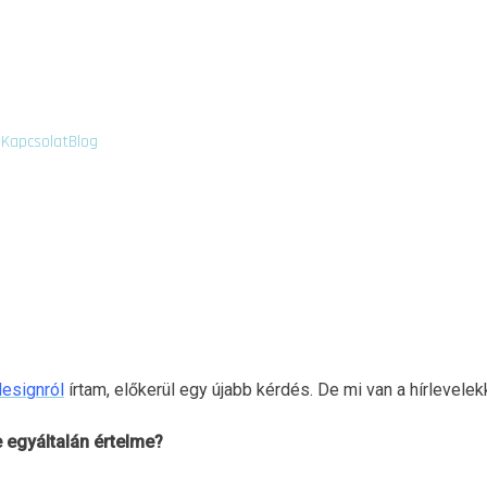
!
Kapcsolat
Blog
esignról
írtam, előkerül egy újabb kérdés. De mi van a hírlevelek
-e egyáltalán értelme?