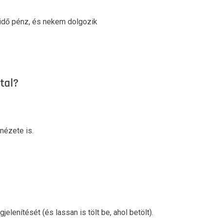
 idő pénz, és nekem dolgozik
tal?
nézete is.
elenítését (és lassan is tölt be, ahol betölt).