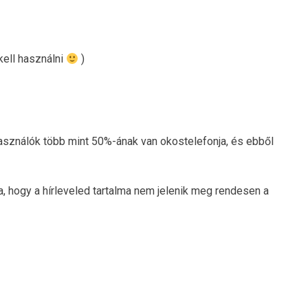
kell használni
)
használók több mint 50%-ának van okostelefonja, és ebből
, hogy a hírleveled tartalma nem jelenik meg rendesen a