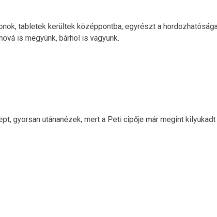
fonok, tabletek kerültek középpontba, egyrészt a hordozhatósága
hová is megyünk, bárhol is vagyunk.
pt, gyorsan utánanézek; mert a Peti cipője már megint kilyukadt