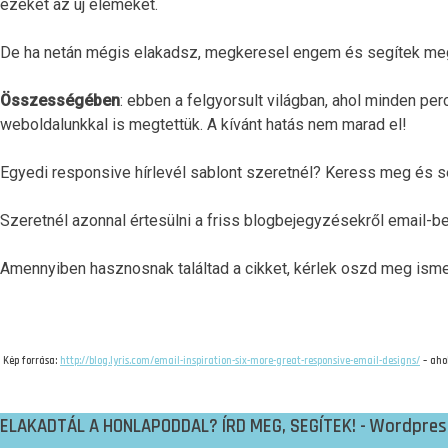
ezeket az új elemeket.
De ha netán mégis elakadsz, megkeresel engem és segítek meg
Összességében
: ebben a felgyorsult világban, ahol minden perc
weboldalunkkal is megtettük. A kívánt hatás nem marad el!
Egyedi responsive hírlevél sablont szeretnél? Keress meg és s
Szeretnél azonnal értesülni a friss blogbejegyzésekről email-b
Amennyiben hasznosnak találtad a cikket, kérlek oszd meg ismer
Kép forrása:
http://blog.lyris.com/email-inspiration-six-more-great-responsive-email-designs/
– ahol
ELAKADTÁL A HONLAPODDAL? ÍRD MEG, SEGÍTEK! - Wordpress 