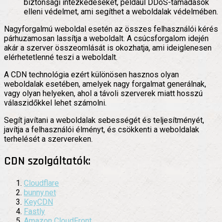
biztonsági intézkedéseket, például DDoS-támadások
elleni védelmet, ami segíthet a weboldalak védelmében.
Nagyforgalmú weboldal esetén az összes felhasználói kérés
párhuzamosan lassítja a weboldalt. A csúcsforgalom idején
akár a szerver összeomlását is okozhatja, ami ideiglenesen
elérhetetlenné teszi a weboldalt.
A CDN technológia ezért különösen hasznos olyan
weboldalak esetében, amelyek nagy forgalmat generálnak,
vagy olyan helyeken, ahol a távoli szerverek miatt hosszú
válaszidőkkel lehet számolni.
Segít javítani a weboldalak sebességét és teljesítményét,
javítja a felhasználói élményt, és csökkenti a weboldalak
terhelését a szervereken.
CDN szolgáltatók:
Cloudflare
bunny.net
KeyCDN
Fastly
Amazon CloudFront