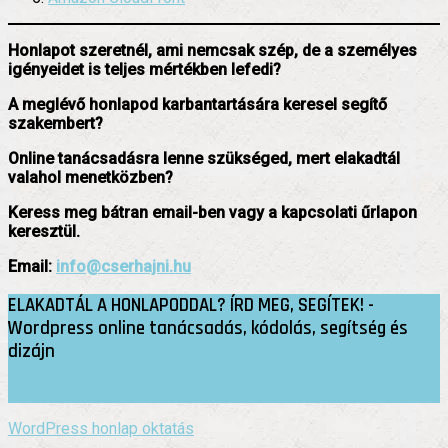
Honlapot szeretnél, ami nemcsak szép, de a személyes
igényeidet is teljes mértékben lefedi?
A meglévő honlapod karbantartására keresel segítő
szakembert?
Online tanácsadásra lenne szükséged, mert elakadtál
valahol menetközben?
Keress meg bátran email-ben vagy a kapcsolati űrlapon
keresztül.
Email:
info@cserhajni.hu
ELAKADTÁL A HONLAPODDAL? ÍRD MEG, SEGÍTEK! -
Wordpress online tanácsadás, kódolás, segítség és
dizájn
SEGÍTSÉGET KÉREK
WordPress honlap oktatás