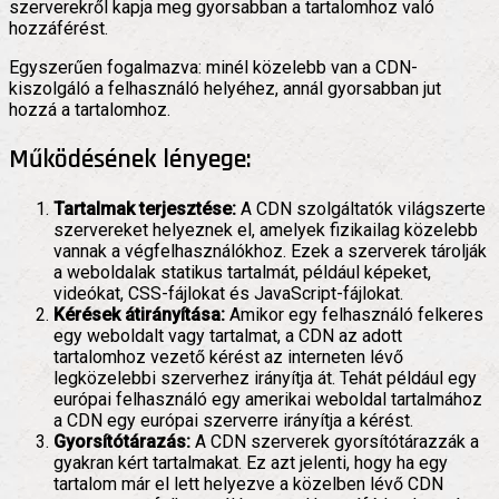
szerverekről kapja meg gyorsabban a tartalomhoz való
hozzáférést.
Egyszerűen fogalmazva: minél közelebb van a CDN-
kiszolgáló a felhasználó helyéhez, annál gyorsabban jut
hozzá a tartalomhoz.
Működésének lényege:
Tartalmak terjesztése:
A CDN szolgáltatók világszerte
szervereket helyeznek el, amelyek fizikailag közelebb
vannak a végfelhasználókhoz. Ezek a szerverek tárolják
a weboldalak statikus tartalmát, például képeket,
videókat, CSS-fájlokat és JavaScript-fájlokat.
Kérések átirányítása:
Amikor egy felhasználó felkeres
egy weboldalt vagy tartalmat, a CDN az adott
tartalomhoz vezető kérést az interneten lévő
legközelebbi szerverhez irányítja át. Tehát például egy
európai felhasználó egy amerikai weboldal tartalmához
a CDN egy európai szerverre irányítja a kérést.
Gyorsítótárazás:
A CDN szerverek gyorsítótárazzák a
gyakran kért tartalmakat. Ez azt jelenti, hogy ha egy
tartalom már el lett helyezve a közelben lévő CDN