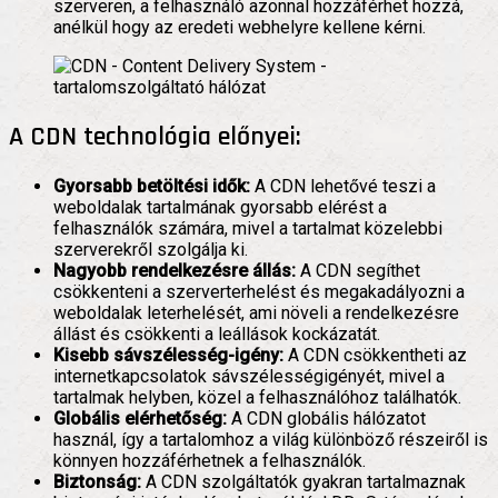
szerveren, a felhasználó azonnal hozzáférhet hozzá,
anélkül hogy az eredeti webhelyre kellene kérni.
A CDN technológia előnyei:
Gyorsabb betöltési idők:
A CDN lehetővé teszi a
weboldalak tartalmának gyorsabb elérést a
felhasználók számára, mivel a tartalmat közelebbi
szerverekről szolgálja ki.
Nagyobb rendelkezésre állás:
A CDN segíthet
csökkenteni a szerverterhelést és megakadályozni a
weboldalak leterhelését, ami növeli a rendelkezésre
állást és csökkenti a leállások kockázatát.
Kisebb sávszélesség-igény:
A CDN csökkentheti az
internetkapcsolatok sávszélességigényét, mivel a
tartalmak helyben, közel a felhasználóhoz találhatók.
Globális elérhetőség:
A CDN globális hálózatot
használ, így a tartalomhoz a világ különböző részeiről is
könnyen hozzáférhetnek a felhasználók.
Biztonság:
A CDN szolgáltatók gyakran tartalmaznak