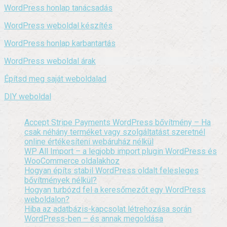
WordPress honlap tanácsadás
WordPress weboldal készítés
WordPress honlap karbantartás
WordPress weboldal árak
Építsd meg saját weboldalad
DIY weboldal
Accept Stripe Payments WordPress bővítmény – Ha
csak néhány terméket vagy szolgáltatást szeretnél
online értékesíteni webáruház nélkül
WP All Import – a legjobb import plugin WordPress és
WooCommerce oldalakhoz
Hogyan építs stabil WordPress oldalt felesleges
bővítmények nélkül?
Hogyan turbózd fel a keresőmezőt egy WordPress
weboldalon?
Hiba az adatbázis-kapcsolat létrehozása során
WordPress-ben – és annak megoldása