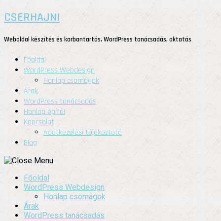
CSERHAJNI
Weboldal készítés és karbantartás, WordPress tanácsadás, oktatás
Főoldal
WordPress Webdesign
Honlap csomagok
Árak
WordPress tanácsadás
Honlap építő!
Kapcsolat
Adatkezelési tájékoztató
Blog
Főoldal
WordPress Webdesign
Honlap csomagok
Árak
WordPress tanácsadás